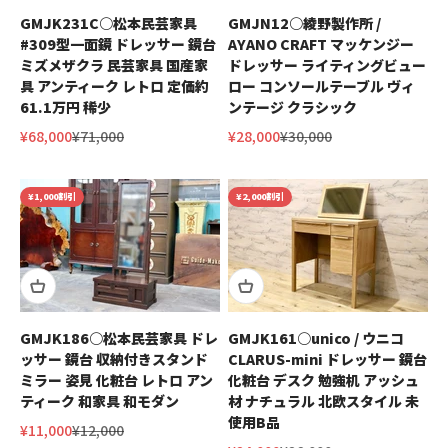
GMJK231C○松本民芸家具
GMJN12○綾野製作所 /
#309型一面鏡 ドレッサー 鏡台
AYANO CRAFT マッケンジー
ミズメザクラ 民芸家具 国産家
ドレッサー ライティングビュー
具 アンティーク レトロ 定価約
ロー コンソールテーブル ヴィ
61.1万円 稀少
ンテージ クラシック
セール価格
通常価格
セール価格
通常価格
¥68,000
¥71,000
¥28,000
¥30,000
¥1,000割引
¥2,000割引
GMJK186○松本民芸家具 ドレ
GMJK161○unico / ウニコ
ッサー 鏡台 収納付きスタンド
CLARUS-mini ドレッサー 鏡台
ミラー 姿見 化粧台 レトロ アン
化粧台 デスク 勉強机 アッシュ
ティーク 和家具 和モダン
材 ナチュラル 北欧スタイル 未
使用B品
セール価格
通常価格
¥11,000
¥12,000