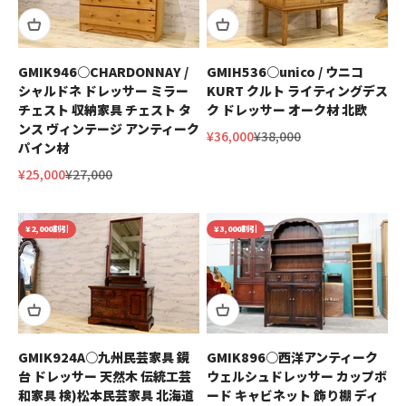
GMIK946○CHARDONNAY /
GMIH536○unico / ウニコ
シャルドネ ドレッサー ミラー
KURT クルト ライティングデス
チェスト 収納家具 チェスト タ
ク ドレッサー オーク材 北欧
ンス ヴィンテージ アンティーク
セール価格
通常価格
¥36,000
¥38,000
パイン材
セール価格
通常価格
¥25,000
¥27,000
¥2,000割引
¥3,000割引
GMIK924A○九州民芸家具 鏡
GMIK896○西洋アンティーク
台 ドレッサー 天然木 伝統工芸
ウェルシュドレッサー カップボ
和家具 検)松本民芸家具 北海道
ード キャビネット 飾り棚 ディ