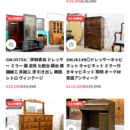
セール価格
通常価格
¥24,000
¥26,000
¥2,000割引
¥5,000割引
GMJH75A○李朝家具 ドレッサ
GMJK149〇ドレッサーキャビ
ー ミラー 鏡 姿見 化粧台 鏡台 螺
ネット キャビネット ミラー付
鈿細工 貝細工 漆 引き出し 韓国
きキャビネット 照明 オーク材
レトロ ヴィンテージ
英国アンティーク
セール価格
通常価格
セール価格
通常価格
¥28,000
¥30,000
¥110,000
¥115,000
¥2,000割引
¥2,000割引