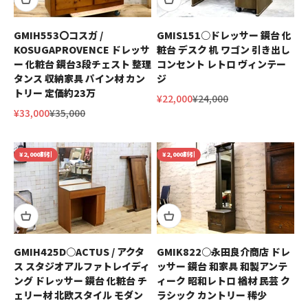
GMIH553〇コスガ /
GMIS151○ドレッサー 鏡台 化
KOSUGAPROVENCE ドレッサ
粧台 デスク 机 ワゴン 引き出し
ー 化粧台 鏡台3段チェスト 整理
コンセント レトロ ヴィンテー
タンス 収納家具 パイン材 カン
ジ
トリー 定価約23万
セール価格
通常価格
¥22,000
¥24,000
セール価格
通常価格
¥33,000
¥35,000
¥2,000割引
¥2,000割引
GMIH425D○ACTUS / アクタ
GMIK822○永田良介商店 ドレ
ス スタジオアルファトレイディ
ッサー 鏡台 和家具 和製アンテ
ング ドレッサー 鏡台 化粧台 チ
ィーク 昭和レトロ 楢材 民芸 ク
ェリー材 北欧スタイル モダン
ラシック カントリー 稀少