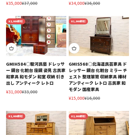
セール価格
通常価格
セール価格
通常価格
¥35,000
¥37,000
¥34,000
¥36,000
¥2,000割引
¥1,000割引
GMIH584○駿河民藝 ドレッサ
GMIS568○北海道民芸家具 ド
ー 鏡台 化粧台 座鏡 姿見 古民家
レッサー 鏡台 化粧台 ミラー チ
和家具 和モダン 和室 収納 引き
ェスト 整理箪笥 収納家具 樺材
出し アンティーク レトロ
アンティーク レトロ 古民家 和
モダン 国産家具
セール価格
通常価格
¥31,000
¥33,000
セール価格
通常価格
¥15,000
¥16,000
¥2,000割引
¥2,000割引