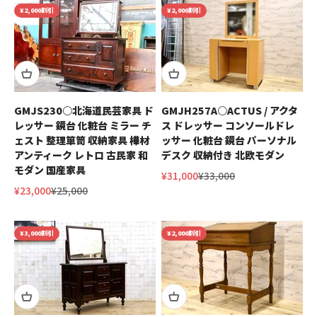
¥2,000割引
¥2,000割引
GMJS230○北海道民芸家具 ド
GMJH257A○ACTUS / アクタ
レッサー 鏡台 化粧台 ミラー チ
ス ドレッサー コンソールドレ
ェスト 整理箪笥 収納家具 樺材
ッサー 化粧台 鏡台 パーソナル
アンティーク レトロ 古民家 和
デスク 収納付き 北欧モダン
モダン 国産家具
セール価格
通常価格
¥31,000
¥33,000
セール価格
通常価格
¥23,000
¥25,000
¥3,000割引
¥2,000割引