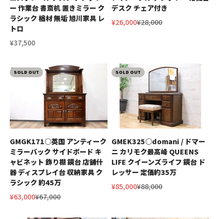
ー 作業台 書斎机 置きミラー ク
デスク チェア付き
ラシック 楢材 無垢 旭川家具 レ
セール価格
通常価格
¥26,000
¥28,000
トロ
セール価格
¥37,500
SOLD OUT
SOLD OUT
GMGK171○英国 アンティーク
GMEK325○domani / ドマー
ミラーバック サイドボード キ
ニ カリモク最高峰 QUEENS
ャビネット 飾り棚 鏡台 店舗什
LIFE クイーンズライフ 鏡台 ド
器 ディスプレイ台 収納家具 ク
レッサー 定価約35万
ラシック 約45万
セール価格
通常価格
¥85,000
¥88,000
セール価格
通常価格
¥63,000
¥67,000