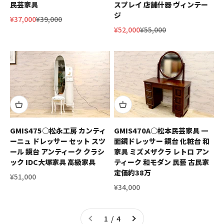
民芸家具
スプレイ 店舗什器 ヴィンテー
ジ
セール価格
通常価格
¥37,000
¥39,000
セール価格
通常価格
¥52,000
¥55,000
GMIS475○松永工房 カンティ
GMIS470A○松本民芸家具 一
ーニュ ドレッサー セット スツ
面鏡ドレッサー 鏡台 化粧台 和
ール 鏡台 アンティーク クラシ
家具 ミズメザクラ レトロ アン
ック IDC大塚家具 高級家具
ティーク 和モダン 民藝 古民家
定価約38万
セール価格
¥51,000
セール価格
¥34,000
1 / 4