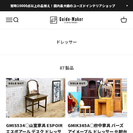
コンテンツへスキップ
常時10000点以上の品揃え！国内最大級のユーズドインテリアショップ
メニューを開く
検索を開く
カート
87 製品
SOLD OUT
SOLD OUT
GMIS534○山室家具 ESPOIR
GMIK365A○府中家具 バーズ
エスポアール デスク ドレッサ
アイメープル ドレッサー 化粧台