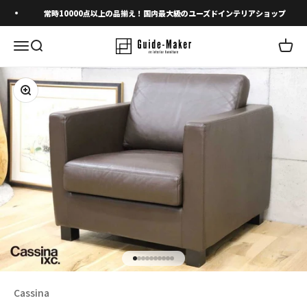
コンテンツへスキップ
常時10000点以上の品揃え！国内最大級のユーズドインテリアショップ
メニューを開く
検索を開く
カート
ズームイン
I18n Error: Missing interpolation 
I18n Error: Missing interpolation 
I18n Error: Missing interpolation
I18n Error: Missing interpolatio
I18n Error: Missing interpolati
I18n Error: Missing interpolat
I18n Error: Missing interpolat
I18n Error: Missing interpola
I18n Error: Missing interpol
I18n Error: Missing interpo
Cassina