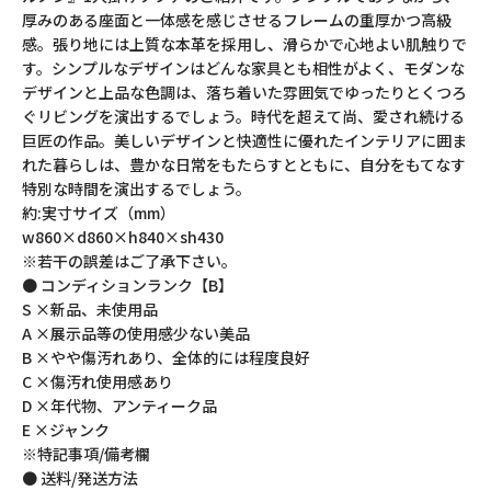
厚みのある座面と一体感を感じさせるフレームの重厚かつ高級
感。張り地には上質な本革を採用し、滑らかで心地よい肌触りで
す。シンプルなデザインはどんな家具とも相性がよく、モダンな
デザインと上品な色調は、落ち着いた雰囲気でゆったりとくつろ
ぐリビングを演出するでしょう。時代を超えて尚、愛され続ける
巨匠の作品。美しいデザインと快適性に優れたインテリアに囲ま
れた暮らしは、豊かな日常をもたらすとともに、自分をもてなす
特別な時間を演出するでしょう。
約:実寸サイズ（mm）
w860×d860×h840×sh430
※若干の誤差はご了承下さい。
● コンディションランク【B】
S ×新品、未使用品
A ×展示品等の使用感少ない美品
B ×やや傷汚れあり、全体的には程度良好
C ×傷汚れ使用感あり
D ×年代物、アンティーク品
E ×ジャンク
※特記事項/備考欄
● 送料/発送方法