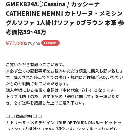
GMEK824A○Cassina / カッシーナ
CATHERINE MEMMI カトリーヌ・メミシン
グルソファ 1人掛けソファ Dブラウン 本革 参
考価格39~48万
セール価格
¥72,000
通常価格
¥75,000
¥3,000割引
ご覧いただき有難うございます。
※必ず全ての記載事項をお読みいただき慎重に購入お願い致しま
す。購入された時点で全ての項目・規約にご理解ご承諾いただい
たものと判断させていただきます。
購入者様にお支払頂く金額は（本体代金+送料）となります。
トラブル防止の為、必ず下記の「送料に関して」を一読いただ
き、必ず送料を把握した上でご購入下さい。
□ □ 商品説明 □ □
カトリーヌ・メミデザイン『RUE DE TOURNON/ルー ドゥ トゥ
ルノン』1人掛けソファのご紹介です。シンプルでありながら、