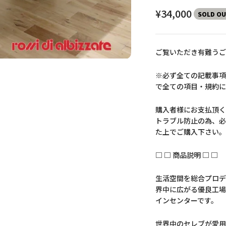
セール価格
¥34,000
SOLD O
ご覧いただき有難うご
※必ず全ての記載事項
で全ての項目・規約に
購入者様にお支払頂く
トラブル防止の為、必
た上でご購入下さい。
□ □ 商品説明 □ □
生活空間を総合プロデ
界中に広がる優良工場
インセンターです。
世界中のセレブが愛用する