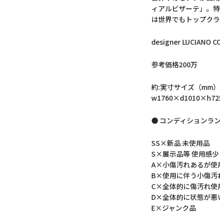
ィアルビザーテ」。特
は世界でもトップクラ
designer LUCIANO C
参考価格200万
約:実寸サイズ（mm）
w1760×d1010×h72
● コンディションラ
SS×新品 未使用品
S×展示品等 使用感
A×小傷汚れあるが使
B×使用に伴う小傷汚
C×全体的に傷汚れ使
D×全体的に状態が悪
E×ジャンク品