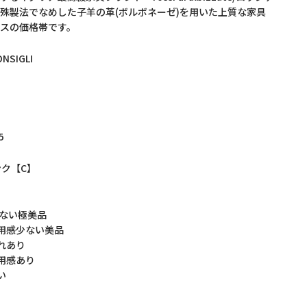
殊製法でなめした子羊の革(ボルボネーゼ)を用いた上質な家具
スの価格帯です。
ONSIGLI
5
ンク【C】
少ない極美品
用感少ない美品
れあり
用感あり
い