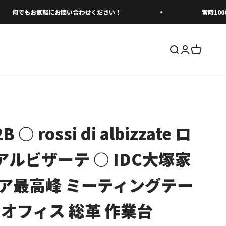
何でもお気軽にお問い合わせください！
常時10000
検索を開く
アカウント
カートを
 ○ rossi di albizzate ロ
ルビザーテ ○ IDC大塚家
リア最高峰 ミーティングテー
 オフィス 総革 作業台