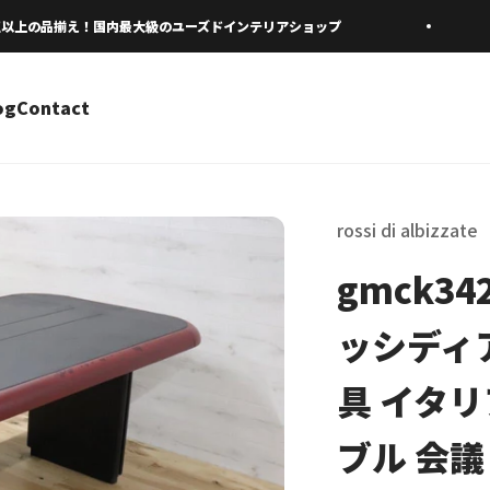
上の品揃え！国内最大級のユーズドインテリアショップ
og
Contact
rossi di albizzate
gmck342B
ッシディア
具 イタ
ブル 会議