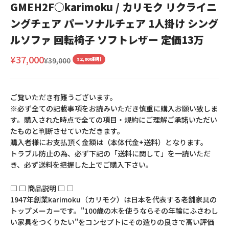
GMEH2F○karimoku / カリモク リクライニ
ングチェア パーソナルチェア 1人掛け シング
ルソファ 回転椅子 ソフトレザー 定価13万
セール価格
¥37,000
通常価格
¥39,000
¥2,000割引
ご覧いただき有難うございます。
※必ず全ての記載事項をお読みいただき慎重に購入お願い致しま
す。購入された時点で全ての項目・規約にご理解ご承諾いただい
たものと判断させていただきます。
購入者様にお支払頂く金額は（本体代金+送料）となります。
トラブル防止の為、必ず下記の「送料に関して」を一読いただ
き、必ず送料を把握した上でご購入下さい。
□ □ 商品説明 □ □
1947年創業karimoku（カリモク）は日本を代表する老舗家具の
トップメーカーです。"100歳の木を使うならその年輪にふさわし
い家具をつくりたい"をコンセプトにその造りの良さで高い評価