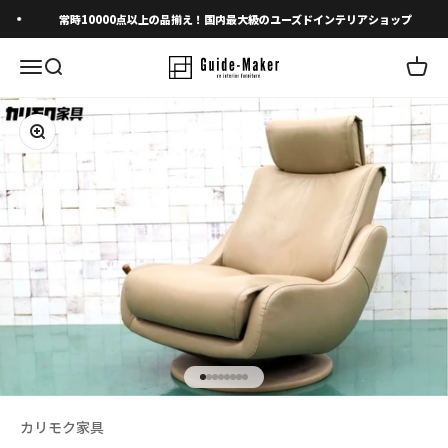
コンテンツへスキップ
常時10000点以上の品揃え！国内最大級のユーズドインテリアショップ
メニューを開く
検索を開く
カート
ズームイン
I18n Error: Missing interpolation 
I18n Error: Missing interpolation
I18n Error: Missing interpolatio
I18n Error: Missing interpolati
I18n Error: Missing interpolat
I18n Error: Missing interpolat
I18n Error: Missing interpola
I18n Error: Missing interpol
カリモク家具