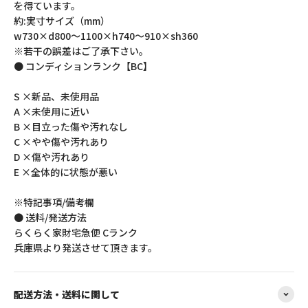
を得ています。
約:実寸サイズ（mm）
w730×d800～1100×h740～910×sh360
※若干の誤差はご了承下さい。
● コンディションランク【BC】
S ×新品、未使用品
A ×未使用に近い
B ×目立った傷や汚れなし
C ×やや傷や汚れあり
D ×傷や汚れあり
E ×全体的に状態が悪い
※特記事項/備考欄
● 送料/発送方法
らくらく家財宅急便 Cランク
兵庫県より発送させて頂きます。
配送方法・送料に関して