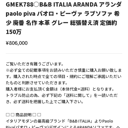
GMEK788○B&B ITALIA ARANDA アランダ
paolo piva パオロ・ピーヴァ ラブソファ 希
少 廃番 名作 本革 グレー 総張替え済 定価約
150万
セール価格
¥806,000
ご覧いただき有難うございます。
※必ず全ての記載事項をお読みいただき慎重に購入お願い致しま
す。購入された時点で全ての項目・規約にご理解ご承諾いただい
たものと判断させていただきます。
購入者様にお支払頂く金額は（本体代金+送料）となります。
トラブル防止の為、必ず下記の「送料に関して」を一読いただ
き、必ず送料を把握した上でご購入下さい。
□ □ 商品説明 □ □
イタリアモダンの最高級ブランド「B&B ITALIA」よりPaolo
Piva(パオロ・ピーヴァ)デザインによるARANDAソファです。ヘ