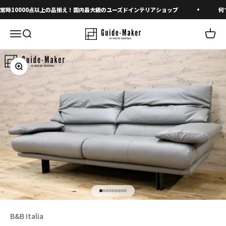
コンテンツへスキップ
常時10000点以上の品揃え！国内最大級のユーズドインテリアショップ
何で
メニューを開く
検索を開く
カート
ズームイン
I18n Error: Missing interpolation 
I18n Error: Missing interpolation
I18n Error: Missing interpolatio
I18n Error: Missing interpolatio
I18n Error: Missing interpolati
I18n Error: Missing interpolat
I18n Error: Missing interpola
I18n Error: Missing interpol
I18n Error: Missing interpo
B&B Italia