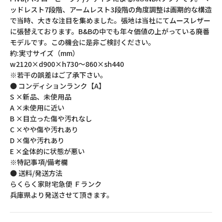
ッドレスト7段階、アームレスト3段階の角度調整は画期的な構造
で当時、大きな注目を集めました。張地は当社にてムースレザー
に張替えております。B&Bの中でも年々価値の上がっている廃番
モデルです。この機会に是非ご検討ください。
約:実寸サイズ（mm）
w2120×d900×h730〜860×sh440
※若干の誤差はご了承下さい。
● コンディションランク【A】
S ×新品、未使用品
A ×未使用に近い
B ×目立った傷や汚れなし
C ×やや傷や汚れあり
D ×傷や汚れあり
E ×全体的に状態が悪い
※特記事項/備考欄
● 送料/発送方法
らくらく家財宅急便 Ｆランク
兵庫県より発送させて頂きます。