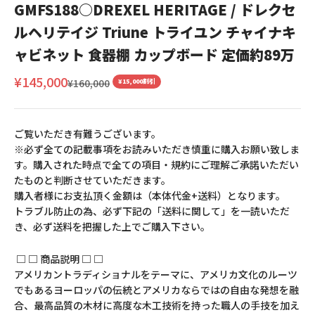
GMFS188○DREXEL HERITAGE / ドレクセ
ルヘリテイジ Triune トライユン チャイナキ
ャビネット 食器棚 カップボード 定価約89万
セール価格
¥145,000
通常価格
¥160,000
¥15,000割引
ご覧いただき有難うございます。
※必ず全ての記載事項をお読みいただき慎重に購入お願い致しま
す。購入された時点で全ての項目・規約にご理解ご承諾いただい
たものと判断させていただきます。
購入者様にお支払頂く金額は（本体代金+送料）となります。
トラブル防止の為、必ず下記の「送料に関して」を一読いただ
き、必ず送料を把握した上でご購入下さい。
□ □ 商品説明 □ □
アメリカントラディショナルをテーマに、アメリカ文化のルーツ
でもあるヨーロッパの伝統とアメリカならではの自由な発想を融
合、最高品質の木材に高度な木工技術を持った職人の手技を加え