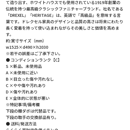
て造り出す、ホワイトハウスでも使用されている1919年創業の
伝統を持つ最高級クラシックファニチャーブランド。社名である
「DREXEL」「HERITAGE」は、英語で「高級品」を意味する言
葉です。ドレクセル家具のデザインと品質の高さは将来にわたり
長く愛着を持って使い込まれながらその美しさと価値を高めま
す。
約:実寸サイズ（mm）
w1525×d490×h2030
※若干の誤差はご了承下さい。
● コンディションランク【C】
S ×新品、未使用品
A ×未使用に近い
B ×目立った傷や汚れなし
C ×やや傷や汚れあり
D ×傷や汚れあり
E ×全体的に状態が悪い
※特記事項/備考欄
下段の棚ダボは代替品です。
下段の取手の交換部品有り。
● 送料/発送方法
らくらく家財宅急便 Gランク