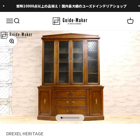
コンテンツへスキップ
常時10000点以上の品揃え！国内最大級のユーズドインテリアショップ
メニューを開く
検索を開く
カート
ズームイン
I18n Error: Missing interpolation 
I18n Error: Missing interpolation 
I18n Error: Missing interpolation
I18n Error: Missing interpolatio
I18n Error: Missing interpolati
I18n Error: Missing interpolat
I18n Error: Missing interpolat
I18n Error: Missing interpola
I18n Error: Missing interpol
I18n Error: Missing interpo
DREXEL HERITAGE