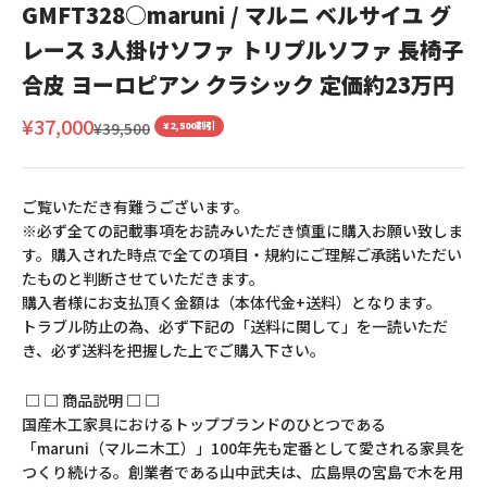
GMFT328○maruni / マルニ ベルサイユ グ
レース 3人掛けソファ トリプルソファ 長椅子
合皮 ヨーロピアン クラシック 定価約23万円
セール価格
¥37,000
通常価格
¥39,500
¥2,500割引
ご覧いただき有難うございます。
※必ず全ての記載事項をお読みいただき慎重に購入お願い致しま
す。購入された時点で全ての項目・規約にご理解ご承諾いただい
たものと判断させていただきます。
購入者様にお支払頂く金額は（本体代金+送料）となります。
トラブル防止の為、必ず下記の「送料に関して」を一読いただ
き、必ず送料を把握した上でご購入下さい。
□ □ 商品説明 □ □
国産木工家具におけるトップブランドのひとつである
「maruni（マルニ木工）」100年先も定番として愛される家具を
つくり続ける。創業者である山中武夫は、広島県の宮島で木を用