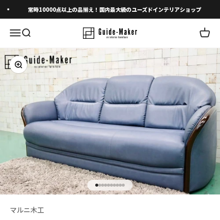
コンテンツへスキップ
常時10000点以上の品揃え！国内最大級のユーズドインテリアショップ
メニューを開く
検索を開く
カート
ズームイン
I18n Error: Missing interpolation 
I18n Error: Missing interpolation 
I18n Error: Missing interpolation
I18n Error: Missing interpolatio
I18n Error: Missing interpolati
I18n Error: Missing interpolat
I18n Error: Missing interpolat
I18n Error: Missing interpola
I18n Error: Missing interpol
I18n Error: Missing interpo
マルニ木工