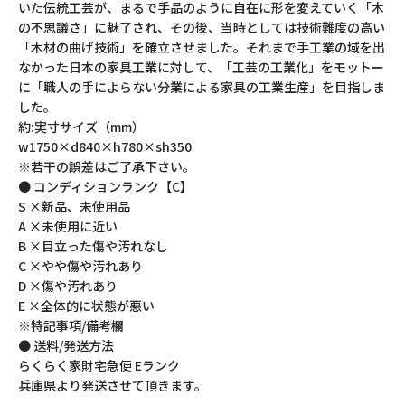
いた伝統工芸が、まるで手品のように自在に形を変えていく「木
の不思議さ」に魅了され、その後、当時としては技術難度の高い
「木材の曲げ技術」を確立させました。それまで手工業の域を出
なかった日本の家具工業に対して、「工芸の工業化」をモットー
に「職人の手によらない分業による家具の工業生産」を目指しま
した。
約:実寸サイズ（mm）
w1750×d840×h780×sh350
※若干の誤差はご了承下さい。
● コンディションランク【C】
S ×新品、未使用品
A ×未使用に近い
B ×目立った傷や汚れなし
C ×やや傷や汚れあり
D ×傷や汚れあり
E ×全体的に状態が悪い
※特記事項/備考欄
● 送料/発送方法
らくらく家財宅急便 Eランク
兵庫県より発送させて頂きます。