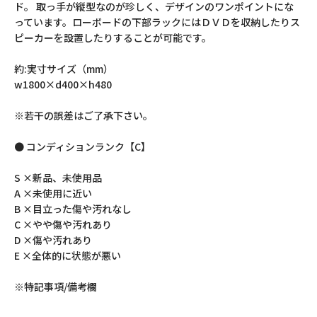
ド。 取っ手が縦型なのが珍しく、デザインのワンポイントにな
っています。ローボードの下部ラックにはＤＶＤを収納したりス
ピーカーを設置したりすることが可能です。
約:実寸サイズ（mm）
w1800×d400×h480
※若干の誤差はご了承下さい。
● コンディションランク【C】
S ×新品、未使用品
A ×未使用に近い
B ×目立った傷や汚れなし
C ×やや傷や汚れあり
D ×傷や汚れあり
E ×全体的に状態が悪い
※特記事項/備考欄