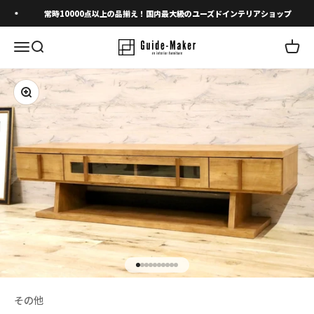
コンテンツへスキップ
常時10000点以上の品揃え！国内最大級のユーズドインテリアショップ
メニューを開く
検索を開く
カート
ズームイン
I18n Error: Missing interpolation 
I18n Error: Missing interpolation 
I18n Error: Missing interpolation
I18n Error: Missing interpolatio
I18n Error: Missing interpolati
I18n Error: Missing interpolat
I18n Error: Missing interpolat
I18n Error: Missing interpola
I18n Error: Missing interpol
I18n Error: Missing interpo
その他