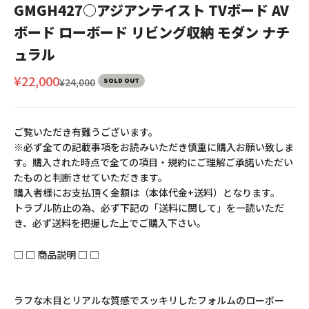
GMGH427○アジアンテイスト TVボード AV
ボード ローボード リビング収納 モダン ナチ
ュラル
セール価格
¥22,000
通常価格
¥24,000
SOLD OUT
ご覧いただき有難うございます。
※必ず全ての記載事項をお読みいただき慎重に購入お願い致しま
す。購入された時点で全ての項目・規約にご理解ご承諾いただい
たものと判断させていただきます。
購入者様にお支払頂く金額は（本体代金+送料）となります。
トラブル防止の為、必ず下記の「送料に関して」を一読いただ
き、必ず送料を把握した上でご購入下さい。
□ □ 商品説明 □ □
ラフな木目とリアルな質感でスッキリしたフォルムのローボー