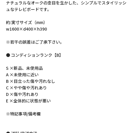
ナチュラルなオークの杢目を生かした、シンプルでスタイリッシ
ュなテレビボードです。
約:実寸サイズ（mm）
w1600×d400×h390
※若干の誤差はご了承下さい。
● コンディションランク【B】
S ×新品、未使用品
A ×未使用に近い
B ×目立った傷や汚れなし
C ×やや傷や汚れあり
D ×傷や汚れあり
E ×全体的に状態が悪い
※特記事項/備考欄