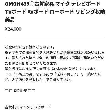
GMGH435○古賀家具 マイク テレビボード
TVボード AVボード ローボード リビング収納
美品
セール価格
¥24,000
ご覧いただき有難うございます。
※必ず全ての記載事項をお読みいただき慎重に購入お願い致しま
す。購入された時点で全ての項目・規約にご理解ご承諾いただい
たものと判断させていただきます。
購入者様にお支払頂く金額は（本体代金+送料）となります。
トラブル防止の為、必ず下記の「送料に関して」を一読いただ
き、必ず送料を把握した上でご購入下さい。
□ □ 商品説明 □ □
古賀家具 マイク テレビボード