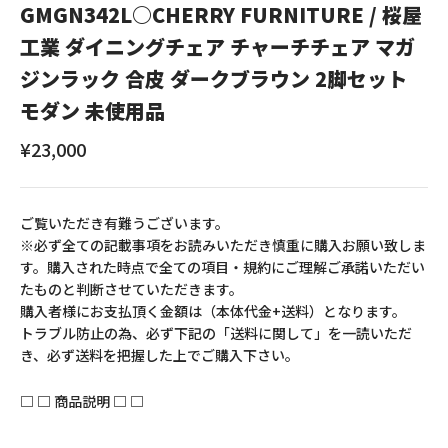
GMGN342L○CHERRY FURNITURE / 桜屋
工業 ダイニングチェア チャーチチェア マガ
ジンラック 合皮 ダークブラウン 2脚セット
モダン 未使用品
セール価格
¥23,000
ご覧いただき有難うございます。
※必ず全ての記載事項をお読みいただき慎重に購入お願い致しま
す。購入された時点で全ての項目・規約にご理解ご承諾いただい
たものと判断させていただきます。
購入者様にお支払頂く金額は（本体代金+送料）となります。
トラブル防止の為、必ず下記の「送料に関して」を一読いただ
き、必ず送料を把握した上でご購入下さい。
□ □ 商品説明 □ □