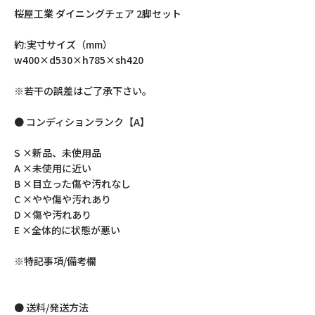
桜屋工業 ダイニングチェア 2脚セット
約:実寸サイズ（mm）
w400×d530×h785×sh420
※若干の誤差はご了承下さい。
● コンディションランク【A】
S ×新品、未使用品
A ×未使用に近い
B ×目立った傷や汚れなし
C ×やや傷や汚れあり
D ×傷や汚れあり
E ×全体的に状態が悪い
※特記事項/備考欄
● 送料/発送方法