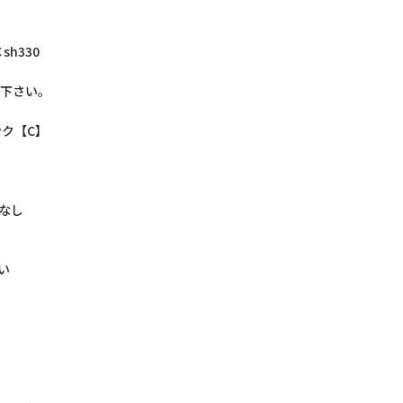
sh330
下さい。
ンク【C】
れなし
い