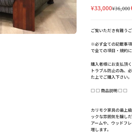
セール価格
¥33,000
通常価格
¥36,000
ご覧いただき有難うご
※必ず全ての記載事項
で全ての項目・規約に
購入者様にお支払頂く
トラブル防止の為、必
た上でご購入下さい。
□ □ 商品説明 □ □
カリモク家具の最上級
ックな雰囲気を醸しだ
アームや、ウッドフレ
増します。