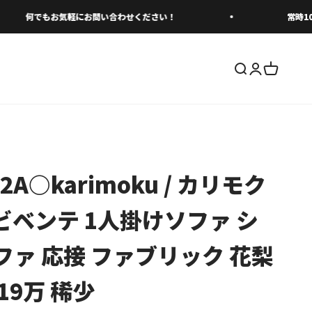
何でもお気軽にお問い合わせください！
常時100
検索を開く
アカウント
カートを
2A○karimoku / カリモク
e ビベンテ 1人掛けソファ シ
ファ 応接 ファブリック 花梨
19万 稀少