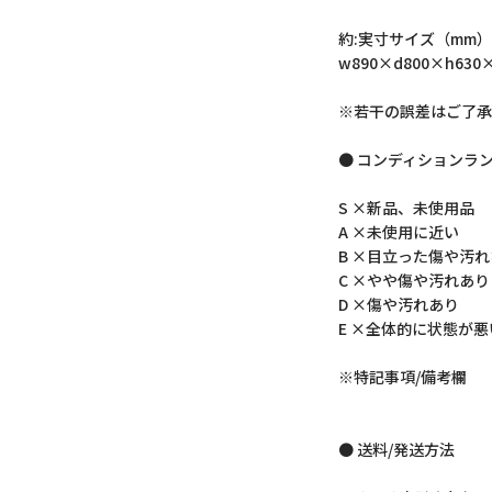
約:実寸サイズ（mm）
w890×d800×h630×
※若干の誤差はご了承
● コンディションラ
S ×新品、未使用品
A ×未使用に近い
B ×目立った傷や汚
C ×やや傷や汚れあり
D ×傷や汚れあり
E ×全体的に状態が悪
※特記事項/備考欄
● 送料/発送方法