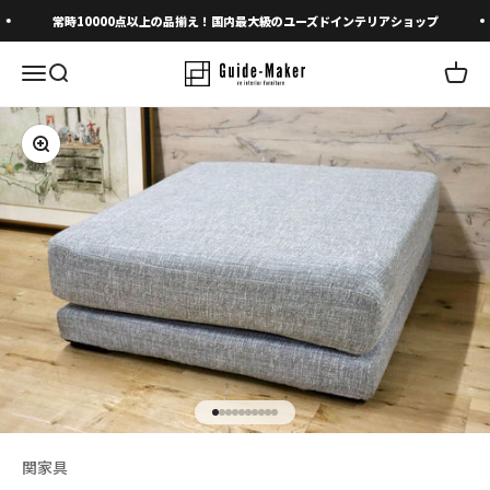
コンテンツへスキップ
常時10000点以上の品揃え！国内最大級のユーズドインテリアショップ
メニューを開く
検索を開く
カート
ズームイン
I18n Error: Missing interpolation 
I18n Error: Missing interpolation 
I18n Error: Missing interpolation
I18n Error: Missing interpolatio
I18n Error: Missing interpolati
I18n Error: Missing interpolat
I18n Error: Missing interpolat
I18n Error: Missing interpola
I18n Error: Missing interpol
I18n Error: Missing interpo
関家具