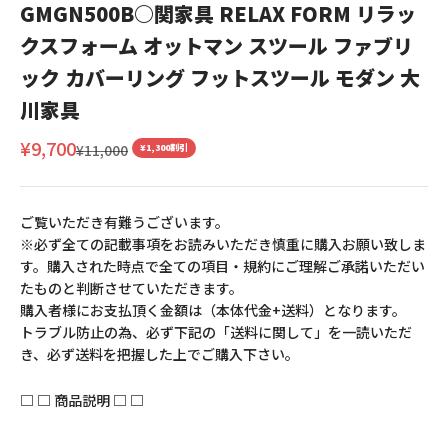
GMGN500B○関家具 RELAX FORM リラッ
クスフォーム オットマン スツール ファブリ
ック カバーリング フットスツール モダン 大
川家具
セール価格
¥9,700
通常価格
¥11,000
¥1,300割引
ご覧いただき有難うございます。
※必ず全ての記載事項をお読みいただき慎重に購入お願い致しま
す。購入された時点で全ての項目・規約にご理解ご承諾いただい
たものと判断させていただきます。
購入者様にお支払頂く金額は（本体代金+送料）となります。
トラブル防止の為、必ず下記の「送料に関して」を一読いただ
き、必ず送料を把握した上でご購入下さい。
□ □ 商品説明 □ □