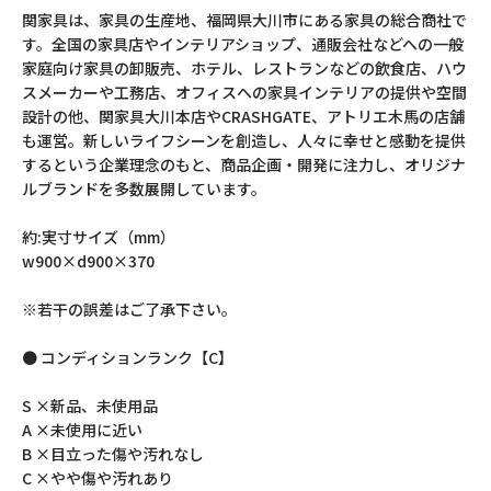
関家具は、家具の生産地、福岡県大川市にある家具の総合商社で
す。全国の家具店やインテリアショップ、通販会社などへの一般
家庭向け家具の卸販売、ホテル、レストランなどの飲食店、ハウ
スメーカーや工務店、オフィスへの家具インテリアの提供や空間
設計の他、関家具大川本店やCRASHGATE、アトリエ木馬の店舗
も運営。新しいライフシーンを創造し、人々に幸せと感動を提供
するという企業理念のもと、商品企画・開発に注力し、オリジナ
ルブランドを多数展開しています。
約:実寸サイズ（mm）
w900×d900×370
※若干の誤差はご了承下さい。
● コンディションランク【C】
S ×新品、未使用品
A ×未使用に近い
B ×目立った傷や汚れなし
C ×やや傷や汚れあり