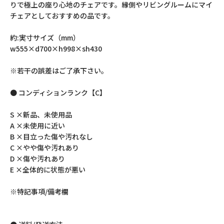
りで極上の座り心地のチェアです。縁側やリビングルームにマイ
チェアとしておすすめの品です。
約:実寸サイズ（mm）
w555×d700×h998×sh430
※若干の誤差はご了承下さい。
● コンディションランク【C】
S ×新品、未使用品
A ×未使用に近い
B ×目立った傷や汚れなし
C ×やや傷や汚れあり
D ×傷や汚れあり
E ×全体的に状態が悪い
※特記事項/備考欄