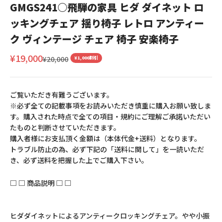
GMGS241○飛騨の家具 ヒダ ダイネット ロ
ッキングチェア 揺り椅子 レトロ アンティー
ク ヴィンテージ チェア 椅子 安楽椅子
セール価格
¥19,000
通常価格
¥20,000
¥1,000割引
ご覧いただき有難うございます。
※必ず全ての記載事項をお読みいただき慎重に購入お願い致しま
す。購入された時点で全ての項目・規約にご理解ご承諾いただい
たものと判断させていただきます。
購入者様にお支払頂く金額は（本体代金+送料）となります。
トラブル防止の為、必ず下記の「送料に関して」を一読いただ
き、必ず送料を把握した上でご購入下さい。
□ □ 商品説明 □ □
ヒダダイネットによるアンティークロッキングチェア。やや小振