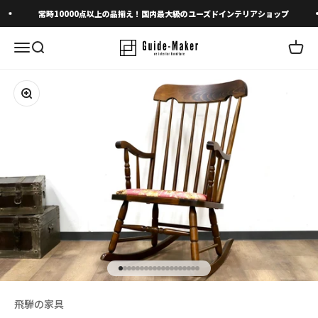
コンテンツへスキップ
常時10000点以上の品揃え！国内最大級のユーズドインテリアショップ
メニューを開く
検索を開く
カート
ズームイン
I18n Error: Missing interpolation valu
I18n Error: Missing interpolation val
I18n Error: Missing interpolation va
I18n Error: Missing interpolation va
I18n Error: Missing interpolation v
I18n Error: Missing interpolation 
I18n Error: Missing interpolation
I18n Error: Missing interpolatio
I18n Error: Missing interpolatio
I18n Error: Missing interpolati
I18n Error: Missing interpolat
I18n Error: Missing interpola
I18n Error: Missing interpol
I18n Error: Missing interpo
I18n Error: Missing interpo
I18n Error: Missing interp
I18n Error: Missing inter
I18n Error: Missing inte
I18n Error: Missing int
飛騨の家具