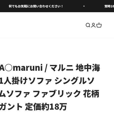
何でもお気軽にお問い合わせください！
常時1000
検索を開く
アカウント
カートを
A○maruni / マルニ 地中海
 1人掛けソファ シングルソ
ムソファ ファブリック 花柄
ガント 定価約18万