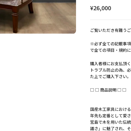
セール価格
¥26,000
ご覧いただき有難うご
※必ず全ての記載事項
で全ての項目・規約に
購入者様にお支払頂く
トラブル防止の為、必
た上でご購入下さい。
□ □ 商品説明 □ □
国産木工家具におけるト
年先も定番として愛さ
宮島で木を用いた伝統
議さ」に魅了され、そ