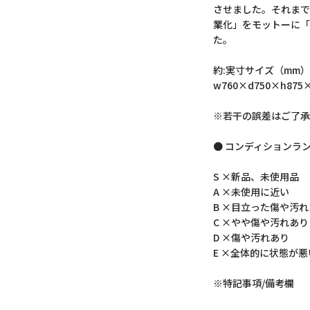
させました。それまで
業化」をモットーに「
た。
約:実寸サイズ（mm）
w760×d750×h875×
※若干の誤差はご了承
● コンディションラ
S ×新品、未使用品
A ×未使用に近い
B ×目立った傷や汚
C ×やや傷や汚れあり
D ×傷や汚れあり
E ×全体的に状態が悪
※特記事項/備考欄