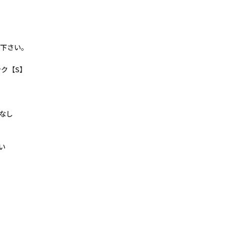
下さい。
ンク【S】
れなし
い