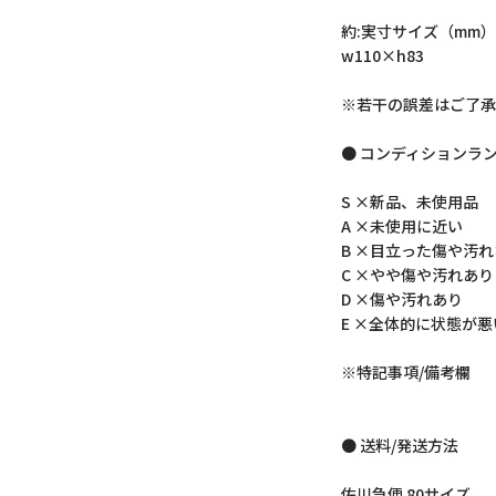
約:実寸サイズ（mm）
w110×h83
※若干の誤差はご了承
● コンディションラ
S ×新品、未使用品
A ×未使用に近い
B ×目立った傷や汚
C ×やや傷や汚れあり
D ×傷や汚れあり
E ×全体的に状態が悪
※特記事項/備考欄
● 送料/発送方法
佐川急便 80サイズ