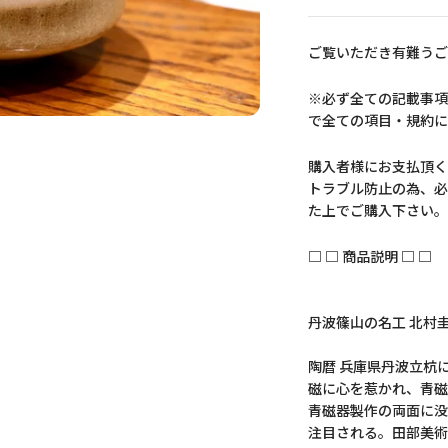
ご覧いただき有難うご
※必ず全ての記載事項
で全ての項目・規約に
購入者様にお支払頂く
トラブル防止の為、必
た上でご購入下さい。
□ □ 商品説明 □ □
丹波篠山の名工 北村
陶暦 兵庫県丹波立杭
磁に心を惹かれ、青磁
青磁器製作の両面に没
注目される。田部美術