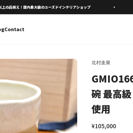
上の品揃え！国内最大級のユーズドインテリアショップ
何
og
Contact
北村圭泉
GMIO1
碗 最高級
使用
セール価格
¥105,000